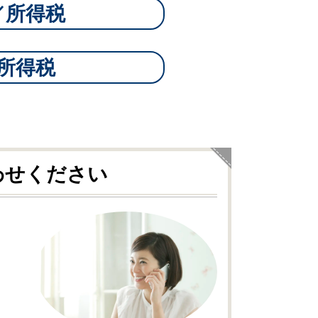
／所得税
所得税
わせください