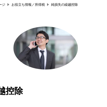
ージ
お役立ち情報／所得税
純損失の繰越控除
越控除