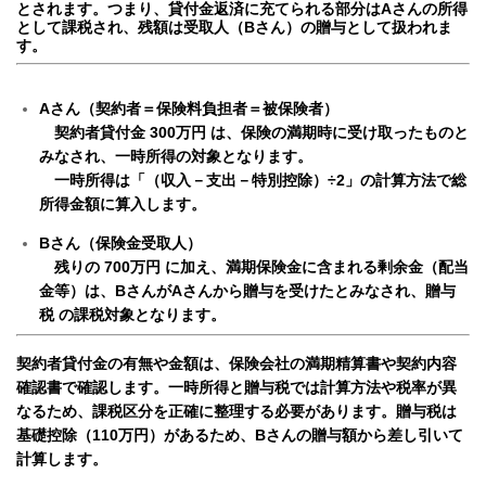
とされます。つまり、貸付金返済に充てられる部分はAさんの所得
として課税され、残額は受取人（Bさん）の贈与として扱われま
す。
Aさん（契約者＝保険料負担者＝被保険者）
契約者貸付金 300万円 は、保険の満期時に受け取ったものと
みなされ、一時所得の対象となります。
一時所得は「（収入－支出－特別控除）÷2」の計算方法で総
所得金額に算入します。
Bさん（保険金受取人）
残りの 700万円 に加え、満期保険金に含まれる剰余金（配当
金等）は、BさんがAさんから贈与を受けたとみなされ、贈与
税 の課税対象となります。
契約者貸付金の有無や金額は、保険会社の満期精算書や契約内容
確認書で確認します。
一時所得と贈与税では計算方法や税率が異
なるため、課税区分を正確に整理する必要があります。
贈与税は
基礎控除（110万円）があるため、Bさんの贈与額から差し引いて
計算します。