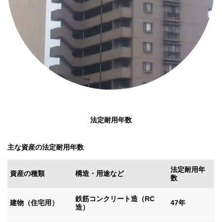
法定耐用年数
主な資産の
法定耐用年数
法定耐用年
資産の種類
構造・用途など
数
鉄筋コンクリート造（RC
建物（住宅用）
47年
造）